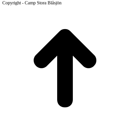
Copyright - Camp Stora Blåsjön
t
T