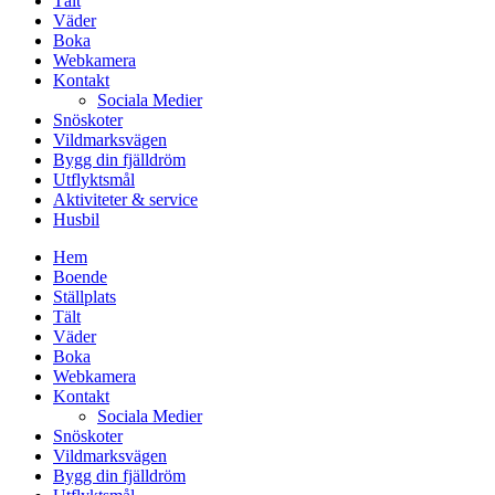
Tält
Väder
Boka
Webkamera
Kontakt
Sociala Medier
Snöskoter
Vildmarksvägen
Bygg din fjälldröm
Utflyktsmål
Aktiviteter & service
Husbil
Hem
Boende
Ställplats
Tält
Väder
Boka
Webkamera
Kontakt
Sociala Medier
Snöskoter
Vildmarksvägen
Bygg din fjälldröm