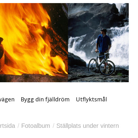
nöskoter
Vildmarksvägen
Bygg din fjälldröm
Utflyktsmål
Aktiviteter & service
Husbil
vägen
Bygg din fjälldröm
Utflyktsmål
här:
rtsida
Fotoalbum
Ställplats under vintern