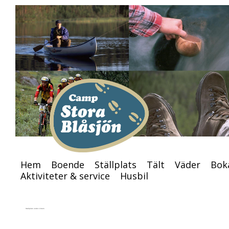
Hem
Boende
Ställplat
Hem
Boende
Ställplats
Tält
Väder
Bok
Aktiviteter & service
Husbil
Ställplats under vintern