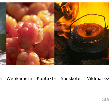
s
Tält
Väder
Boka
Webkamera
Kontakt
S
a
Webkamera
Kontakt
Snöskoter
Vildmarks
Du är 
Sta