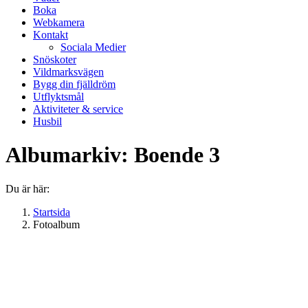
Boka
Webkamera
Kontakt
Sociala Medier
Snöskoter
Vildmarksvägen
Bygg din fjälldröm
Utflyktsmål
Aktiviteter & service
Husbil
Albumarkiv:
Boende 3
Du är här:
Startsida
Fotoalbum