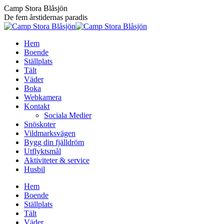
Skip
Camp Stora Blåsjön
to
De fem årstidernas paradis
content
Hem
Boende
Ställplats
Tält
Väder
Boka
Webkamera
Kontakt
Sociala Medier
Snöskoter
Vildmarksvägen
Bygg din fjälldröm
Utflyktsmål
Aktiviteter & service
Husbil
Hem
Boende
Ställplats
Tält
Väder