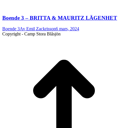
Boende 3 – BRITTA & MAURITZ LÄGENHET
Boende 3
Av
Emil Zackrisson
6 mars, 2024
Copyright - Camp Stora Blåsjön
t
T