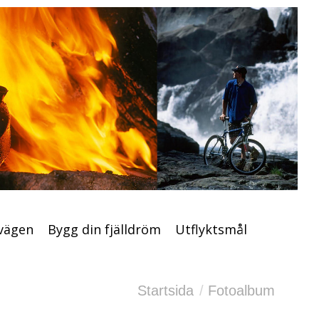
nöskoter
Vildmarksvägen
Bygg din fjälldröm
Utflyktsmål
Aktiviteter & service
Husbil
vägen
Bygg din fjälldröm
Utflyktsmål
Du är här:
Startsida
Fotoalbum