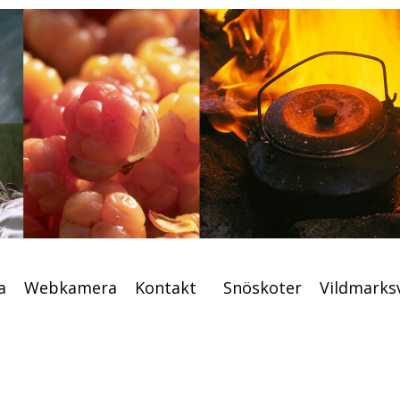
s
Tält
Väder
Boka
Webkamera
Kontakt
S
a
Webkamera
Kontakt
Snöskoter
Vildmarks