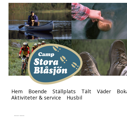
Hem
Boende
Ställplat
Hem
Boende
Ställplats
Tält
Väder
Bok
Aktiviteter & service
Husbil
Albumarkiv:
Startsidan