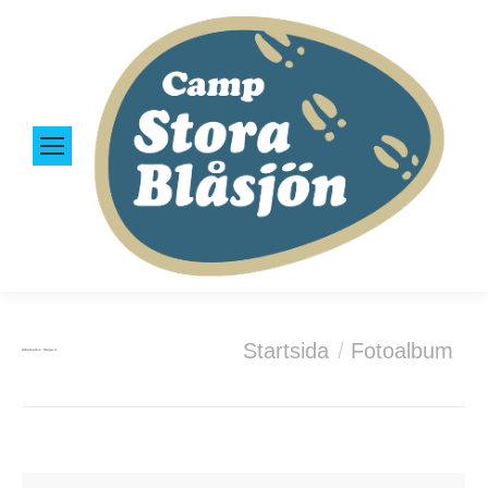
Du är här:
Startsida
Fotoalbum
Albumarkiv:
Stuga 4